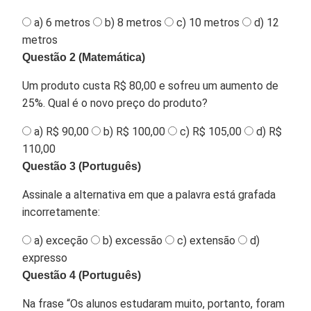
a) 6 metros
b) 8 metros
c) 10 metros
d) 12
metros
Questão 2 (Matemática)
Um produto custa R$ 80,00 e sofreu um aumento de
25%. Qual é o novo preço do produto?
a) R$ 90,00
b) R$ 100,00
c) R$ 105,00
d) R$
110,00
Questão 3 (Português)
Assinale a alternativa em que a palavra está grafada
incorretamente:
a) exceção
b) excessão
c) extensão
d)
expresso
Questão 4 (Português)
Na frase “Os alunos estudaram muito, portanto, foram